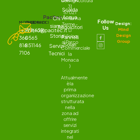
dell'Agricoltura
31
Scalda
57021
Pacitec
Acqua
Chi
Venturina
Follow
MOBILE
CHIAMACI
SCRIVICI
Terme -
Design:
siamo
Addolcitori
Us
(+39)
7/7(+39)
info@pacitec.it
LI
Mind
Storia
( Vicino
Design
Pannelli
366
0565
al Parco
Group
Solari
816
851146
Servizi
Commerciale
7106
Tecnici
la
Monaca
)
Attualmente
è la
prima
organizzazione
strutturata
nella
zona ad
offrire
servizi
integrati
nel