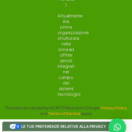
)
Attualmente
è la
prima
organizzazione
strutturata
nella
zona ad
offrire
servizi
integrati
nel
campo
dei
sistemi
tecnologici.
This site is protected by reCAPTCHA and the Google
Privacy Policy
and
Terms of Service
apply.
LE TUE PREFERENZE RELATIVE ALLA PRIVACY