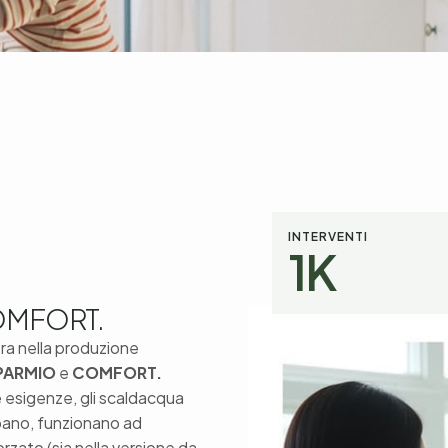
INTERVENTI
1
K
OMFORT.
era nella produzione
PARMIO
e
COMFORT.
le esigenze, gli scaldacqua
pano, funzionano ad
rzato (sia nella versione da