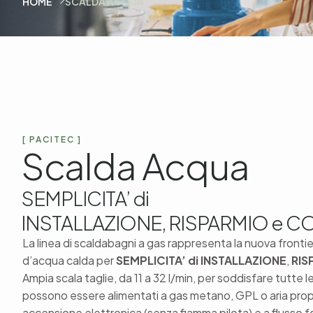
HOME
SCALDA ACQUA
[ PACITEC ]
Scalda Acqua
SEMPLICITA’ di
INSTALLAZIONE, RISPARMIO e C
La linea di scaldabagni a gas rappresenta la nuova fronti
d’acqua calda per
SEMPLICITA’ di INSTALLAZIONE
,
RIS
Ampia scala taglie, da 11 a 32 l/min, per soddisfare tutte 
possono essere alimentati a gas metano, GPL o aria pro
accensione elettronica (senza fiamma pilota) e a flusso fo