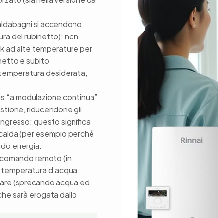
scaldabagni si accendono
tura del rubinetto): non
ck ad alte temperature per
inetto e subito
a temperatura desiderata,
gas “a modulazione continua”
tione, riducendone gli
ingresso: questo significa
 calda (per esempio perché
ndo energia.
n comando remoto (in
 la temperatura d’acqua
elare (sprecando acqua ed
che sarà erogata dallo