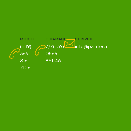
MOBILE
CHIAMACI
SCRIVICI
(+39)
7/7(+39)
info@pacitec.it
366
0565
816
851146
7106