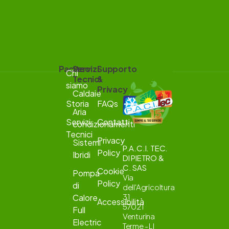
Pacitec
Servizi
Supporto
Chi
Tecnici
&
siamo
Privacy
Caldaie
Storia
FAQs
Aria
Servizi
Contatti
condizionamenti
Tecnici
Privacy
Sistemi
P.A.C.I. TEC.
Policy
Ibridi
DI PIETRO &
C. SAS
Cookie
Pompa
Via
Policy
di
dell'Agricoltura
31
Calore
Accessibilità
57021
Full
Venturina
Electric
Terme - LI