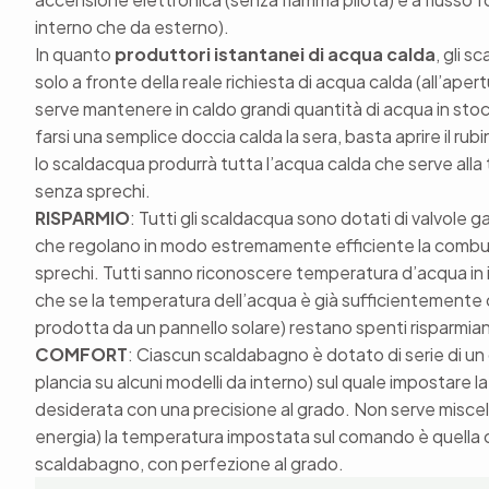
interno che da esterno).
In quanto
produttori istantanei di acqua calda
, gli 
solo a fronte della reale richiesta di acqua calda (all’aper
serve mantenere in caldo grandi quantità di acqua in sto
farsi una semplice doccia calda la sera, basta aprire il rub
lo scaldacqua produrrà tutta l’acqua calda che serve all
senza sprechi.
RISPARMIO
: Tutti gli scaldacqua sono dotati di valvole 
che regolano in modo estremamente efficiente la combus
sprechi. Tutti sanno riconoscere temperatura d’acqua in 
che se la temperatura dell’acqua è già sufficientemente
prodotta da un pannello solare) restano spenti risparmia
COMFORT
: Ciascun scaldabagno è dotato di serie di u
plancia su alcuni modelli da interno) sul quale impostare
desiderata con una precisione al grado. Non serve misc
energia) la temperatura impostata sul comando è quella 
scaldabagno, con perfezione al grado.